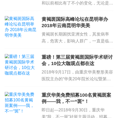
和以前相比有了不小的变化，无论是在
饮食、工作环境、压力上，还是在情
绪、化妆品/护肤品滥用等因素作用
黄褐斑国际高峰论坛在昆明举办
下，黄褐斑的发生和治疗越来越处于重
2018年云南昆明华美美
要的位置。而且黄褐斑的发生也在潜移
黄褐斑长期困扰亚洲女性，其发病率
默化的...
高，危害大，影响人群广，一直是临床
学美容工作者研究的重要课题。为更深
入研讨黄褐斑治疗难的原因，探寻更好
重磅！第三届黄褐斑国际学术研讨
的治疗方案，由中国整形美容协会皮肤
会，10位大咖观点都在这
修复专委会主办，云南省医师协会美容
2018年9月17日，由重庆华美整形美容
与整形医师...
医院主办的“华美20年院长论坛暨第三
届黄褐斑治疗与修复国际学术研讨
会”在重庆渝中区希尔顿酒店隆重召
重庆华美免费招募100名黄褐斑案
开。来自中、英、美、韩四国的百余名
例――我，不一“斑”！
皮肤美容专家齐聚一堂。华美也...
即日起—2018年9月30日，重庆华
美“我，不一斑”祛斑主题活动，招募