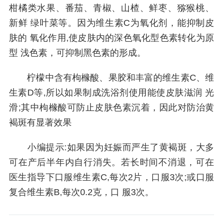
柑橘类水果、番茄、青椒、山楂、鲜枣、猕猴桃、
新鲜 绿叶菜等。因为维生素C为氧化剂，能抑制皮
肤的 氧化作用,使皮肤内的深色氧化型色素转化为原
型 浅色素，可抑制黑色素的形成。
柠檬中含有枸橼酸、果胶和丰富的维生素C、维
生素D等,所以如果制成洗浴剂使用能使皮肤滋润 光
滑;其中枸橼酸可防止皮肤色素沉着，因此对防治黄
褐斑有显著效果
小编提示:如果因为妊娠而严生了黄褐斑，大多
可在产后半年内自行消失。若长时间不消退，可在
医生指导下口服维生素C,每次2片，口服3次;或口服
复合维生素B,每次0.2克，口 服3次。