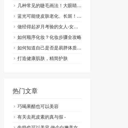
几种常见的睫毛画法！大眼睛的时尚妆容技巧让你更漂亮
蓝光可能使皮肤老化、长斑！肌肤保养也要抗蓝光
做经得起岁月考验的女人-女性保养的意义
如何顺序化妆？化妆步骤全攻略
如何知道自己是否是易胖体质呢？
打造健康肌肤，精简护肤
热门文章
巧喝果醋也可以美容
有关去死皮素的真与假 -
牛奶也可以美容,做个白嫩美女