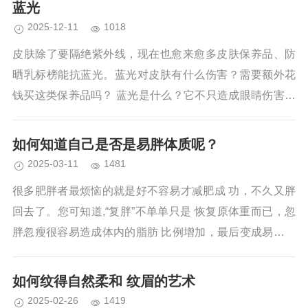
蓝光
好的饮食习惯...
2025-12-11
1018
皮肤除了要隔绝紫外线，现在也愈来愈多皮肤保养品、防
晒乳标榜能抗蓝光。蓝光对皮肤有什么伤害？需要额外花
钱买这类保养品吗？ 蓝光是什么？它不只造成眼睛伤害，
皮肤也可能老化、长斑 光分为可见光和不可见光，不可见
光是常听...
如何知道自己是否是易胖体质呢？
2025-03-11
1481
很多肥胖者最烦恼的就是好不容易才减肥成 功，不久又胖
回去了。您可知道,“复胖”不单单只是 恢复原体重而已，忽
胖忽瘦很容易造成体内的脂肪 比例增加，最后变成易胖难
瘦的体质，这可是十分可 怕的事哟！由平...
如何纹得自然柔和 纹眉的艺术
2025-02-26
1419