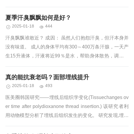
是我们这里说的可不是直接将面膜敷在脸上,而是内...
夏季汗臭飘飘如何是好？
2025-01-18
444
汗臭飘飘谁敢近？ 成因： 虽然人们抱怨汗臭，但汗本身并
没有味道。 成人的身体平均有300～400万条汗腺，一天产
生15升液体，汗液将近99％是水，帮助身体散热，调节体
温。只有当汗液被皮肤表面的细菌分解时，才会开始产生
臭味。 运动后，汗...
真的能抗衰老吗？面部埋线提升
2025-01-18
493
医美圈韩国研究——埋线后组织学变化(Tissuechanges ov
er time after polydioxanone thread insertion.) 该研究者利
用动物模型分析了埋线后组织发生的变化。 研究发现,埋入
的线可导致...