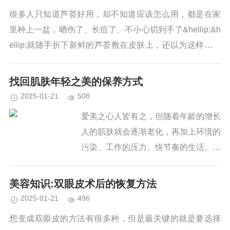
麻烦...
很多人只知道芦荟好用，却不知道应该怎么用，都是在家
里种上一盆，晒伤了、长痘了、不小心切到手了&hellip;&h
ellip;就随手折下新鲜的芦荟敷在皮肤上，还以为这样纯天
然、效果更显著。 有一位女士听说芦荟汁有美白、护肤
的...
找回肌肤年轻之美的保养方式
2025-01-21
508
爱美之心人皆有之，但随着年龄的增长
人的肌肤就会逐渐老化，再加上环境的
污染、工作的压力、快节奏的生活、不
规律的饮食作息，令我们的肌肤内外交
困，提前出现“细纹、干燥、松弛、暗
美容知识:双眼皮术后的恢复方法
沉”等一系列老化症状。 晶莹...
2025-01-21
496
想变成双眼皮的方法有很多种，但是最关键的就是要选择