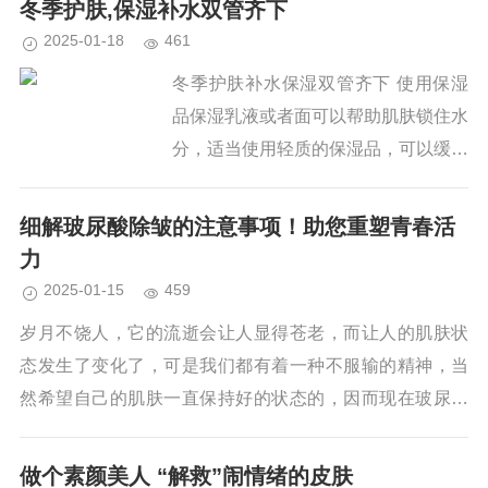
冬季护肤,保湿补水双管齐下
2025-01-18
461
冬季护肤补水保湿双管齐下 使用保湿
品保湿乳液或者面可以帮助肌肤锁住水
分，适当使用轻质的保湿品，可以缓解
油脂分泌旺盛的现象，让肌肤内的油水
趋于平衡状态，这是肌肤补水最基本的
细解玻尿酸除皱的注意事项！助您重塑青春活
一个环节，可以滋养肌肤，使皮肤持久
力
湿...
2025-01-15
459
岁月不饶人，它的流逝会让人显得苍老，而让人的肌肤状
态发生了变化了，可是我们都有着一种不服输的精神，当
然希望自己的肌肤一直保持好的状态的，因而现在玻尿酸
除皱的方式比较的简便，也是有效的方法。但是它在医治
前后需要注...
做个素颜美人 “解救”闹情绪的皮肤