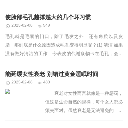
神奇的用法： 1、盐味橙汁——补充体力 运动后饮用橙...
使脸部毛孔越撑越大的几个坏习惯
2025-02-08
549
毛孔就是毛囊的门口，除了毛发之外，还有角质以及皮
脂，那到底是什么原因造成毛孔变得明显呢？(1) 清洁 如果
没有做好清洁的工作，令表皮的代谢废物卡在毛孔，会撑
大毛孔。每天应用洁面乳彻底清洁，而有化妆的女士要先
用卸妆乳。...
能延缓女性衰老 别错过黄金睡眠时间
2025-02-08
489
衰老对女性而言就像是一种惩罚，
但这是生命自然的规律，每个女人都必
须去面对。虽然衰老是无法避免的，但
是可以通过日常生活的调理能延缓衰
老，平时注重养生的女性，通常都可以