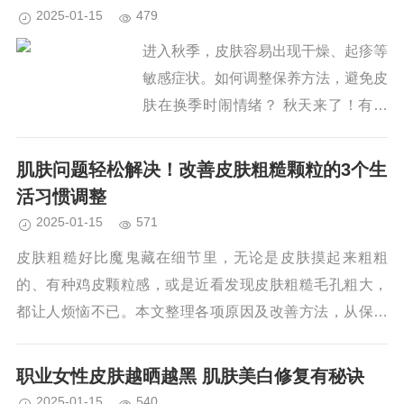
2025-01-15
479
进入秋季，皮肤容易出现干燥、起疹等
敏感症状。如何调整保养方法，避免皮
肤在换季时闹情绪？ 秋天来了！有些
人的皮肤可能最先知道。 紧绷、干
燥、泛红、起疹子，先前用过没问题的
肌肤问题轻松解决！改善皮肤粗糙颗粒的3个生
保养品，现在擦了竟然又刺又痒。 冒
活习惯调整
出这些令人不...
2025-01-15
571
皮肤粗糙好比魔鬼藏在细节里，无论是皮肤摸起来粗粗
的、有种鸡皮颗粒感，或是近看发现皮肤粗糙毛孔粗大，
都让人烦恼不已。本文整理各项原因及改善方法，从保养
品到生活习惯，掌握告别皮肤粗糙、皮肤颗粒的秘诀。皮
肤粗糙颗粒原...
职业女性皮肤越晒越黑 肌肤美白修复有秘诀
2025-01-15
540