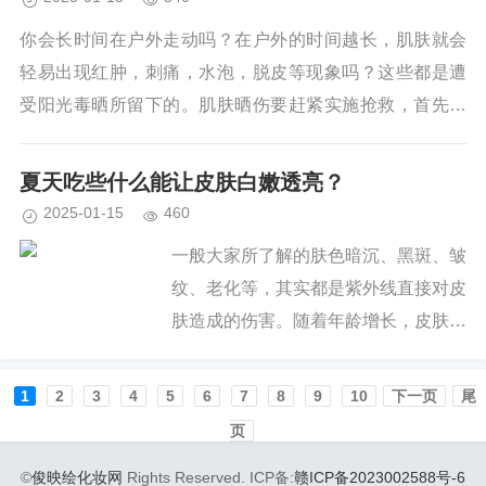
你会长时间在户外走动吗？在户外的时间越长，肌肤就会
轻易出现红肿，刺痛，水泡，脱皮等现象吗？这些都是遭
受阳光毒晒所留下的。肌肤晒伤要赶紧实施抢救，首先不
再增加皮肤过度负担，以舒缓、镇静发红发热的皮肤为
先，再使用温顺、无...
夏天吃些什么能让皮肤白嫩透亮？
2025-01-15
460
一般大家所了解的肤色暗沉、黑斑、皱
纹、老化等，其实都是紫外线直接对皮
肤造成的伤害。随着年龄增长，皮肤细
胞修复能力逐渐减弱，连带新陈代谢也
变得比较慢，使老化问题难以抵御。很
1
2
3
4
5
6
7
8
9
10
下一页
尾
多女性防晒是为了皮肤美观，而往往忽
页
略了...
©
俊映绘化妆网
Rights Reserved. ICP备:
赣ICP备2023002588号-6