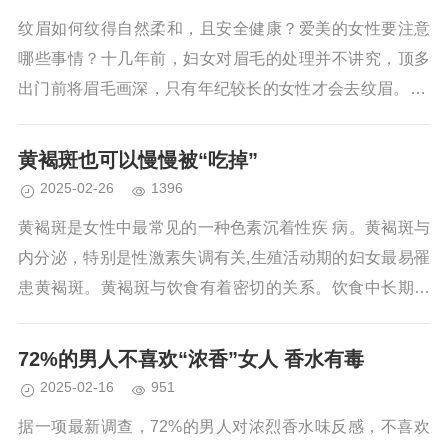
纹眉如何纹得自然柔和，且安全健康？爱美的女性要注意
哪些事情？十几年前，妇女对眉毛的处理并不讲究，顶多
出门前将眉毛画深，只有年纪较长的女性才会去纹眉。 现
在的女性不一样了，为了让自己看起来有精神，年轻女孩
会考虑纹眉。...
黄褐斑也可以慢慢被“吃掉”
2025-02-26
1396
黄褐斑是女性中最常见的一种色素沉着性疾 病。黄褐斑与
内分泌，特别是性激素失调有关,生殖活动期的妇女最易罹
患黄褐斑。黄褐斑与饮食有着密切的关系。饮食中长期缺
乏谷胱甘肽,会使皮肤内的酪氨酸形...
72%的男人不喜欢“浓香”女人 香水有毒
2025-02-16
951
据一项最新调查，72%的男人对浓烈香水味反感，不喜欢