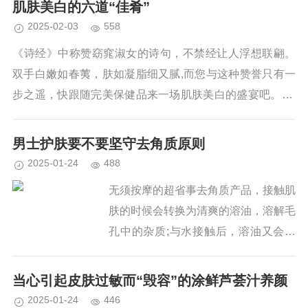
肌肤美白的六道“佳肴”
享...
2025-02-03
558
《诗经》中称赞窈窕淑女的诗句，不禁经让人浮想联翩。
双手白嫩如春荑，肤如凝脂细又腻,而您与这种赞誉只有一
步之遥，快跟随完美保健品来一场肌肤美白的盛宴吧。 多
喝水 早上空腹喝...
男士护肤要不要坚守去角质原则
2025-01-24
488
无须按摩的超省事去角质产品，接触肌
肤的时候会转换为清爽的溶油，溶解毛
孔中的杂质;与水接触后，溶油又会形
成质地轻盈的乳液。用水一冲即可完
成，超级省事。 YSL圣罗兰无颗粒
当心引起皮肤过敏而“毁容”的涂鲜芦荟汁养颜
去角质凝胶 410元 ② 让他不再嫌
2025-01-24
446