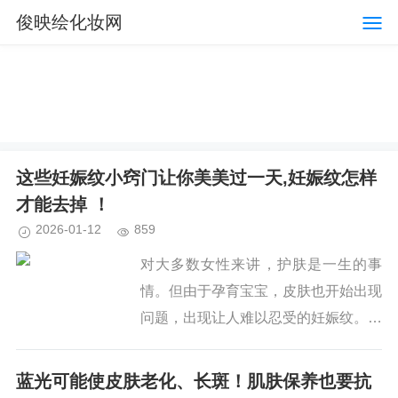
俊映绘化妆网
这些妊娠纹小窍门让你美美过一天,妊娠纹怎样
才能去掉 ！
2026-01-12
859
对大多数女性来讲，护肤是一生的事
情。但由于孕育宝宝，皮肤也开始出现
问题，出现让人难以忍受的妊娠纹。想
要保持完美的肌肤，祛纹工作不可轻
视，那么壬辰纹怎样才能去掉?想要祛
蓝光可能使皮肤老化、长斑！肌肤保养也要抗
纹成功，下面这些你不可不知啊。 1、