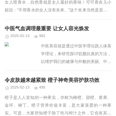
女人喷香水，自然香就是女人最好的香味！可可香奈儿小
姐说：“不用香水的女人没有未来。”这个未来当然是居于女
本位来说的，但是对于男人来说，或者...
中医气血调理最重要 让女人容光焕发
2025-02-13
982
中医美容就是透过中医学理论跟人体美
学理论，来研究探讨驻颜抗衰的方法，
以维护我们的健康与外貌的美丽。中医
美容它是广义的美容，包括颜面、头
发、身体、四肢等全身的美化，其实际
令皮肤越来越紧致 橙子神奇美容护肤功效
意义来说是我们在健康基础上所具有的
2025-02-13
495
美。...
橙子是人人皆知的一种果实，亦称为柳橙、甜橙、黄果、
金环、柳丁。橙子营养价值丰富，是大家喜爱的一种果
实。可是，大家所知橙子除了吃与榨汁之外，它也有其他