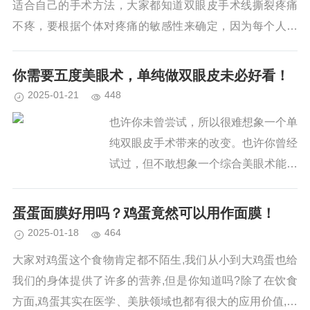
适合自己的手术方法，大家都知道双眼皮手术线撕裂疼痛
不疼，要根据个体对疼痛的敏感性来确定，因为每个人对
疼痛的敏感性也不一样，所以有些人会感到疼痛，有些人
会不会感到...
你需要五度美眼术，单纯做双眼皮未必好看！
2025-01-21
448
也许你未曾尝试，所以很难想象一个单
纯双眼皮手术带来的改变。也许你曾经
试过，但不敢想象一个综合美眼术能带
来的震撼之美!整形技术日新月异的今
天，你还以为传统眼部整形能带来变大
蛋蛋面膜好用吗？鸡蛋竟然可以用作面膜！
变漂亮的效果?殊不知，简单的“一刀...
2025-01-18
464
大家对鸡蛋这个食物肯定都不陌生,我们从小到大鸡蛋也给
我们的身体提供了许多的营养,但是你知道吗?除了在饮食
方面,鸡蛋其实在医学、美肤领域也都有很大的应用价值,但