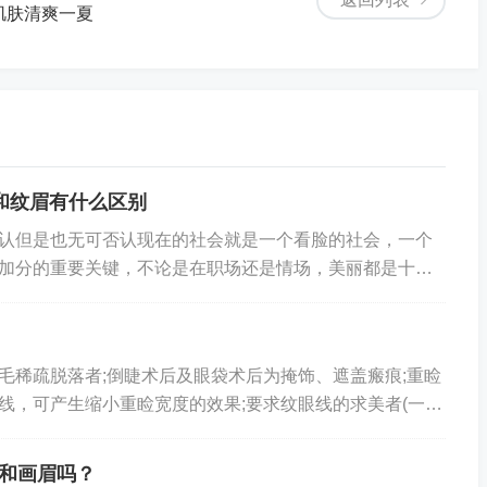
肌肤清爽一夏
和纹眉有什么区别
认但是也无可否认现在的社会就是一个看脸的社会，一个
加分的重要关键，不论是在职场还是情场，美丽都是十分
的项目中，绣眉是其中的一种，那么今天我们就来带大家
稀疏脱落者;倒睫术后及眼袋术后为掩饰、遮盖瘢痕;重睑
线，可产生缩小重睑宽度的效果;要求纹眼线的求美者(一般
。纹眼线有扩大眼裂改变眼型的作用。而且可以使睫...
和画眉吗？