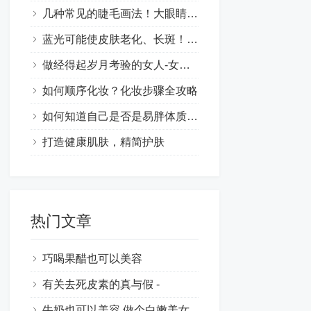
几种常见的睫毛画法！大眼睛的时尚妆容技巧让你更漂亮
蓝光可能使皮肤老化、长斑！肌肤保养也要抗蓝光
做经得起岁月考验的女人-女性保养的意义
如何顺序化妆？化妆步骤全攻略
如何知道自己是否是易胖体质呢？
打造健康肌肤，精简护肤
热门文章
巧喝果醋也可以美容
有关去死皮素的真与假 -
牛奶也可以美容,做个白嫩美女