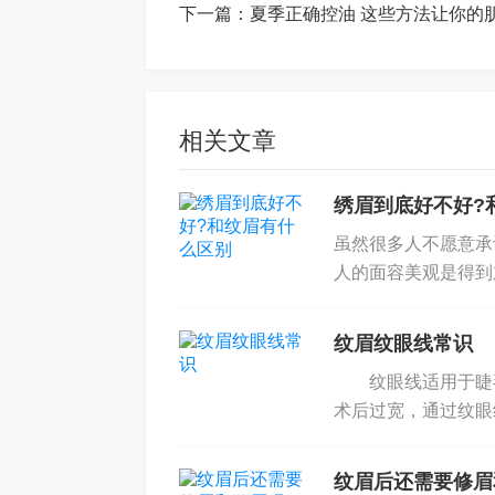
下一篇：
夏季正确控油 这些方法让你的
相关文章
绣眉到底好不好?
虽然很多人不愿意承
人的面容美观是得到
重要的，在众多造美
了...
纹眉纹眼线常识
纹眼线适用于睫毛
术后过宽，通过纹眼
年龄应在18岁以上)
纹眉后还需要修眉