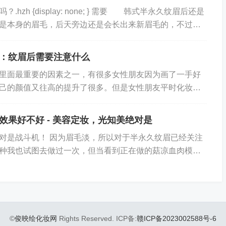
ay: none; } 需要 韩式半永久纹眉后还是
是本身的眉毛，后天旁边还是会长出来新眉毛的，不过长
不用太过于担心。而且根据纹好的眉形跟着修剪就可以了...
：纹眉后需要注意什么
里面最重要的因素之一，有很多女性朋友因为画了一手好
己的颜值又往高的提升了很多。但是女性朋友平时化妆时
而且画眉还要看手感的，如果当时的手感不好，画出来不
效果好不好 - 美容定妆，光知美绝对是
对是战斗机！ 因为眉毛淡，所以对于半永久纹眉已经关注
种我也试图去做过一次，但当看到正在做的菇凉血肉模
这次这个是因为看到光知美宣传说是雾眉，无痛无流血，才
©
俊映绘化妆网
Rights Reserved. ICP备:
赣ICP备2023002588号-6