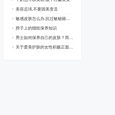
美容忌讳,不要因美变丑
敏感皮肤怎么办,抗过敏秘籍大集合
脖子上的细纹保养知识
男士如何保养自己的皮肤？简单的护肤让男士肌肤水嫩有光泽
关于爱美护肤的女性积极正面句子合集（24句）