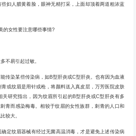
些妇人腊黄着脸，眼神无精打采，上面却顶着两道粗浓蓝
的女性要注意哪些事情?
多不易引起过敏。
传染某些传染病，如B型肝炎或C型肝炎。也有因为血液
刺青或纹眉是用针或枪，将颜料送入真皮层，万芳医院皮肤
相关研究指出，因为纹眉所引起的B型肝炎或C型肝炎有多
为刺青而感染梅毒。相较于纹眉的女性族群，刺青的人口和
也比较大。
确定纹眉器械有经过无菌高温消毒，才是避免上述传染病