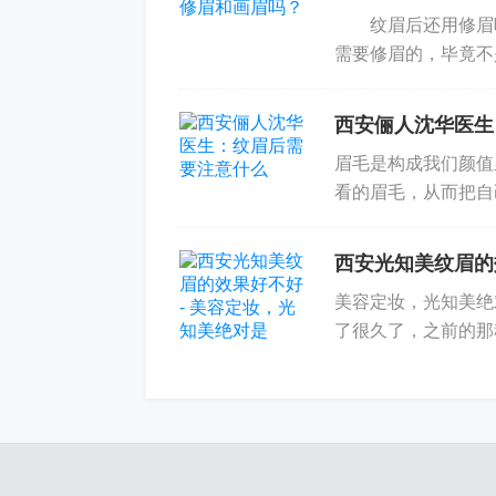
纹眉后还用修眉吗？.hzh {displ
需要修眉的，毕竟不
出来的杂毛也不多，
西安俪人沈华医生
眉毛是构成我们颜值
看的眉毛，从而把自
间基本都是很长的，
好看...
西安光知美纹眉的
美容定妆，光知美绝
了很久了，之前的那
糊，瞬间就怂了。 
下了勇气呢，...