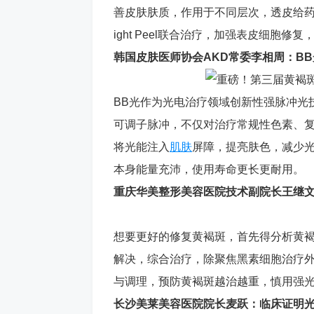
善皮肤肤质，作用于不同层次，透皮给药，治
ight Peel联合治疗，加强表皮细胞
韩国皮肤医师协会AKD常委李相周：B
BB光作为光电治疗领域创新性强脉冲光
可调子脉冲，不仅对治疗常规性色素、
将光能注入
肌肤
屏障，提亮肤色，减少
本身能量充沛，使用寿命更长更耐用。
重庆华美整形美容医院技术副院长王继文
想要更好的修复黄褐斑，首先得分析黄
解决，综合治疗，除聚焦黑素细胞治疗
与调理，预防黄褐斑越治越重，慎用强光
长沙美莱美容医院院长麦跃：临床证明