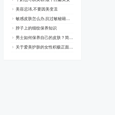
美容忌讳,不要因美变丑
敏感皮肤怎么办,抗过敏秘籍大集合
脖子上的细纹保养知识
男士如何保养自己的皮肤？简单的护肤让男士肌肤水嫩有光泽
关于爱美护肤的女性积极正面句子合集（24句）