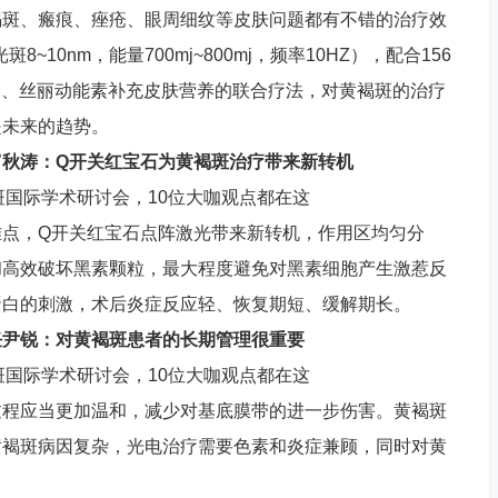
褐斑、瘢痕、痤疮、眼周细纹等皮肤问题都有不错的治疗效
~10nm，能量700mj~800mj，频率10HZ），配合156
分、丝丽动能素补充皮肤营养的联合疗法，对黄褐斑的治疗
是未来的趋势。
富秋涛：Q开关红宝石为黄褐斑治疗带来新转机
难点，Q开关红宝石点阵激光带来新转机，作用区均匀分
和高效破坏黑素颗粒，最大程度避免对黑素细胞产生激惹反
蛋白的刺激，术后炎症反应轻、恢复期短、缓解期长。
任尹锐：对黄褐斑患者的长期管理很重要
过程应当更加温和，减少对基底膜带的进一步伤害。黄褐斑
黄褐斑病因复杂，光电治疗需要色素和炎症兼顾，同时对黄