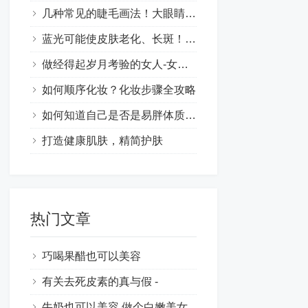
几种常见的睫毛画法！大眼睛的时尚妆容技巧让你更漂亮
蓝光可能使皮肤老化、长斑！肌肤保养也要抗蓝光
做经得起岁月考验的女人-女性保养的意义
如何顺序化妆？化妆步骤全攻略
如何知道自己是否是易胖体质呢？
打造健康肌肤，精简护肤
热门文章
巧喝果醋也可以美容
有关去死皮素的真与假 -
牛奶也可以美容,做个白嫩美女