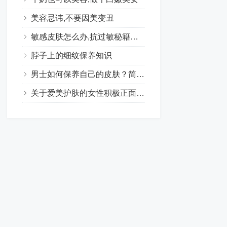
美容忌讳,不要因美变丑
敏感皮肤怎么办,抗过敏秘籍大集合
脖子上的细纹保养知识
男士如何保养自己的皮肤？简单的护肤让男士肌肤水嫩有光泽
关于爱美护肤的女性积极正面句子合集（24句）