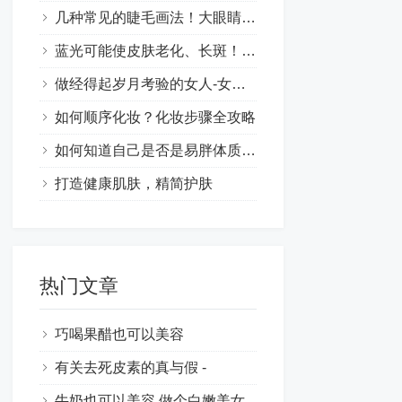
几种常见的睫毛画法！大眼睛的时尚妆容技巧让你更漂亮
蓝光可能使皮肤老化、长斑！肌肤保养也要抗蓝光
做经得起岁月考验的女人-女性保养的意义
如何顺序化妆？化妆步骤全攻略
如何知道自己是否是易胖体质呢？
打造健康肌肤，精简护肤
热门文章
巧喝果醋也可以美容
有关去死皮素的真与假 -
牛奶也可以美容,做个白嫩美女