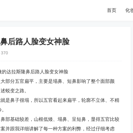
首页
化
鼻后路人脸变女神脸
370
人大部分五官扁平，主要是塌鼻、短鼻影响了整个面部颜
自述蜕变之路。
能就是鼻子很塌，所以五官看起来扁平，轮廓不立体、不精
诊。
，鼻部基础较差，山根低矮、塌鼻、呈短鼻，显得五官比较
方案并跟我详细讲解了每一种方案的利弊，经过仔细考虑