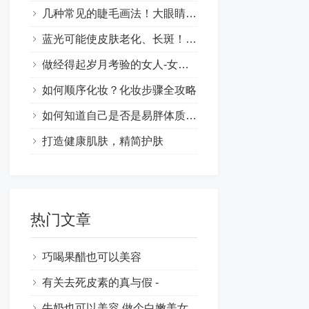
几种常见的睫毛画法！大眼睛的时尚妆容技巧让你更漂亮
蓝光可能使皮肤老化、长斑！肌肤保养也要抗蓝光
做经得起岁月考验的女人-女性保养的意义
如何顺序化妆？化妆步骤全攻略
如何知道自己是否是易胖体质呢？
打造健康肌肤，精简护肤
热门文章
巧喝果醋也可以美容
有关去死皮素的真与假 -
牛奶也可以美容,做个白嫩美女