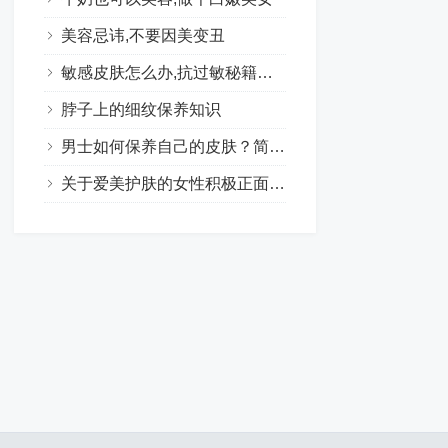
美容忌讳,不要因美变丑
敏感皮肤怎么办,抗过敏秘籍大集合
脖子上的细纹保养知识
男士如何保养自己的皮肤？简单的护肤让男士肌肤水嫩有光泽
关于爱美护肤的女性积极正面句子合集（24句）