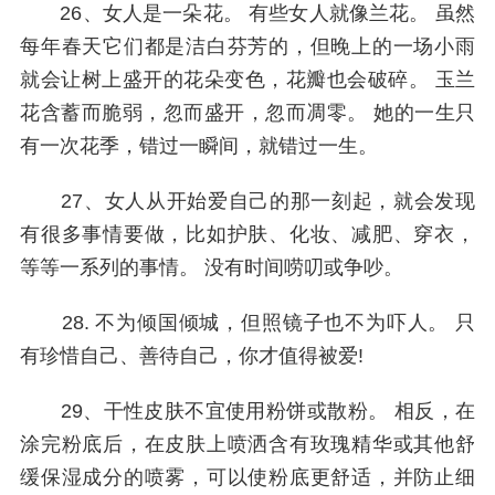
26、女人是一朵花。 有些女人就像兰花。 虽然
每年春天它们都是洁白芬芳的，但晚上的一场小雨
就会让树上盛开的花朵变色，花瓣也会破碎。 玉兰
花含蓄而脆弱，忽而盛开，忽而凋零。 她的一生只
有一次花季，错过一瞬间，就错过一生。
27、女人从开始爱自己的那一刻起，就会发现
有很多事情要做，比如护肤、化妆、减肥、穿衣，
等等一系列的事情。 没有时间唠叨或争吵。
28. 不为倾国倾城，但照镜子也不为吓人。 只
有珍惜自己、善待自己，你才值得被爱!
29、干性皮肤不宜使用粉饼或散粉。 相反，在
涂完粉底后，在皮肤上喷洒含有玫瑰精华或其他舒
缓保湿成分的喷雾，可以使粉底更舒适，并防止细