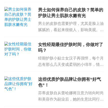
都是有魅力的。 ~~还有类似的句子
吗？ 小编经过搜索整理，为热爱美
男士如何保养自己的皮肤？简单的
容、护肤的女性奉上一组积极向上的句
护肤让男士肌肤水嫩有光
子（24句）。 欢迎您阅读它们。 希望
男士的皮肤也需要护理，尤其是脸上油
对您有所帮助。1、女人聚...
腻腻的，看起来很烦人，影响美观。
今天我们就来看看男士如何保养皮肤。
那么我们应该如何护理我们的皮肤呢？
女性经期最佳护肤时间，你做对了
咱们来说说吧，往下看。男人如何保养
吗？
皮肤1. 年轻人激素是影响皮肤油脂分
经期护肤小贴士女汉子再强悍，每个月
泌的因...
总有那么几天变成柔弱的小绵羊，情绪
起伏不定。 有时他虚弱得连说话的力
气都没有经期怎么护肤保养皮肤，有时
这些优质护肤品牌让你拥有“好气
又会瞬间爆发，脾气暴躁，脸上写
色”！
着：“不要惹我生气！”当大妈期间经期
芬蒂皮肤自从蕾哈娜将注意力转向时尚
怎么护肤保养...
和美容作为副业后，她的生意比同行业
的其他品牌更为可观。 她创立的美妆