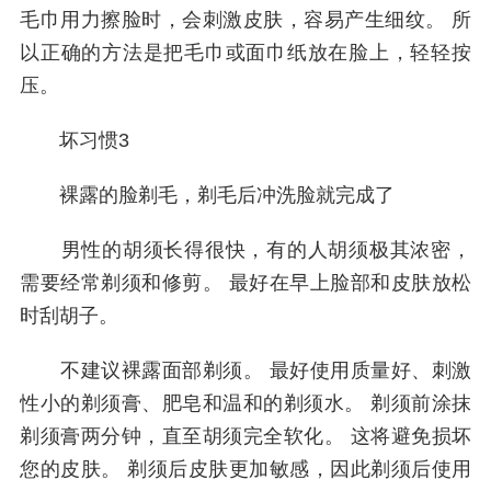
毛巾用力擦脸时，会刺激皮肤，容易产生细纹。 所
以正确的方法是把毛巾或面巾纸放在脸上，轻轻按
压。
坏习惯3
裸露的脸剃毛，剃毛后冲洗脸就完成了
男性的胡须长得很快，有的人胡须极其浓密，
需要经常剃须和修剪。 最好在早上脸部和皮肤放松
时刮胡子。
不建议裸露面部剃须。 最好使用质量好、刺激
性小的剃须膏、肥皂和温和的剃须水。 剃须前涂抹
剃须膏两分钟，直至胡须完全软化。 这将避免损坏
您的皮肤。 剃须后皮肤更加敏感，因此剃须后使用