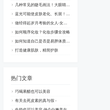
几种常见的睫毛画法！大眼睛的时尚妆容技巧让你更漂亮
蓝光可能使皮肤老化、长斑！肌肤保养也要抗蓝光
做经得起岁月考验的女人-女性保养的意义
如何顺序化妆？化妆步骤全攻略
如何知道自己是否是易胖体质呢？
打造健康肌肤，精简护肤
热门文章
巧喝果醋也可以美容
有关去死皮素的真与假 -
牛奶也可以美容,做个白嫩美女