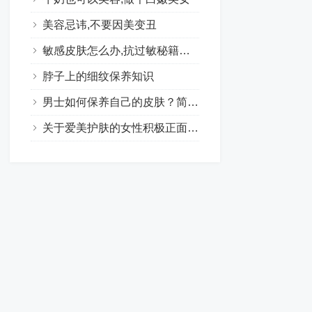
美容忌讳,不要因美变丑
敏感皮肤怎么办,抗过敏秘籍大集合
脖子上的细纹保养知识
男士如何保养自己的皮肤？简单的护肤让男士肌肤水嫩有光泽
关于爱美护肤的女性积极正面句子合集（24句）